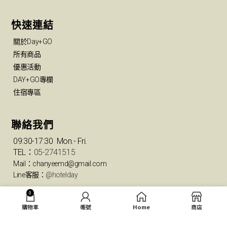
快速連結
關於Day+GO
所有商品
優惠活動
DAY+GO專欄
住宿專區
聯絡我們
09:30-17:30 Mon.- Fri.
TEL：
05-2741515
Mail：chanyeemd@gmail.com
Line客服：
@hotelday
0
© All Rights Reserved 2023 hotelday
購物車
帳號
Home
商店