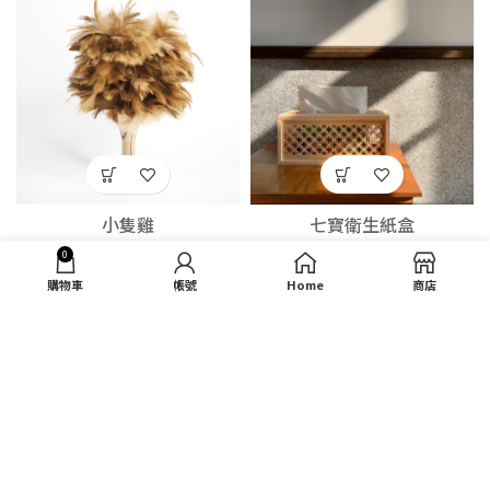
小隻雞
七寶衛生紙盒
0
NT$
480
NT$
1,500
購物車
帳號
Home
商店