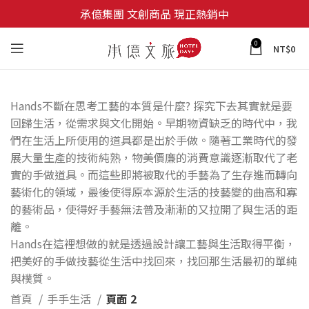
承億集團 文創商品 現正熱銷中
0
NT$
0
Hands不斷在思考工藝的本質是什麼? 探究下去其實就是要
回歸生活，從需求與文化開始。早期物資缺乏的時代中，我
們在生活上所使用的道具都是出於手做。隨著工業時代的發
展大量生產的技術純熟，物美價廉的消費意識逐漸取代了老
實的手做道具。而這些即將被取代的手藝為了生存進而轉向
藝術化的領域，最後使得原本源於生活的技藝變的曲高和寡
的藝術品，使得好手藝無法普及漸漸的又拉開了與生活的距
離。
Hands在這裡想做的就是透過設計讓工藝與生活取得平衡，
把美好的手做技藝從生活中找回來，找回那生活最初的單純
與樸質。
首頁
手手生活
頁面 2