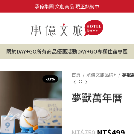
承億集團 文創商品 現正熱銷中
關於DAY+GO
所有商品
優惠活動
DAY+GO專欄
住宿專區
首頁
承億文旅品牌+
夢獸
-33%
夢獸萬年曆
NT$
499
NT$
750