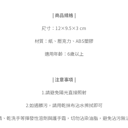
|
商品規格
|
尺寸：12×9.5×3 cm
材質：紙、壓克力、ABS塑膠
適用年齡：6歲以上
|
注意事項
|
1.請避免陽光直接照射
2.如遇髒污，請用乾抹布沾水擦拭即可
酒精、乾洗手等揮發性溶劑與護手霜，切勿沾染油脂，避免沾污無