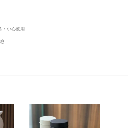
食，小心使用
險
-20%