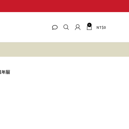
0
NT$
0
萬年曆