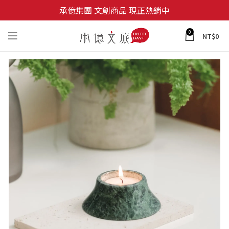
承億集團 文創商品 現正熱銷中
0
NT$
0