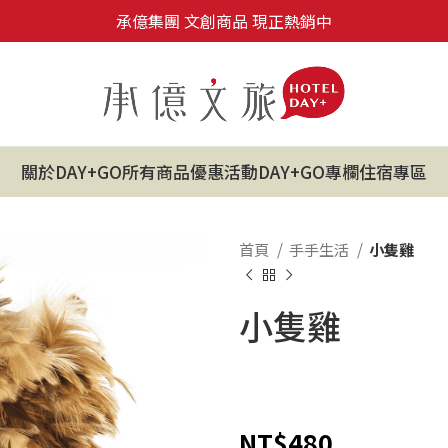
承億集團 文創商品 現正熱銷中
關於DAY+GO
所有商品
優惠活動
DAY+GO專欄
住宿專區
首頁
手手生活
小隻雞
小隻雞
NT$
480