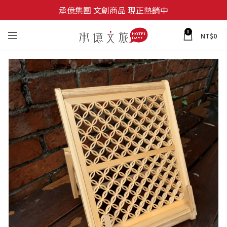
承億集團 文創商品 現正熱銷中
0
NT$
0