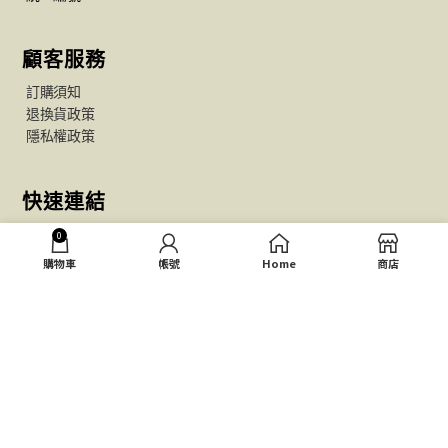
顧客服務
訂購須知
退換貨政策
隱私權政策
快速連結
關於Day+GO
0
所有商品
購物車
帳號
Home
商店
優惠活動
DAY+GO專欄
住宿專區
聯絡我們
09:30-17:30 Mon.- Fri.