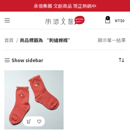
承億集團 文創商品 現正熱銷中
0
NT$
0
首頁
商品標籤為 “刺繡棉襪”
顯示單一結果
Show sidebar